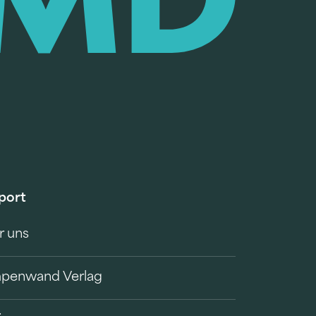
port
r uns
penwand Verlag