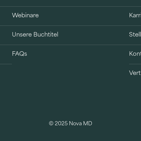
Webinare
Karr
Unsere Buchtitel
Ste
FAQs
Kon
Vert
B
© 2025 Nova MD