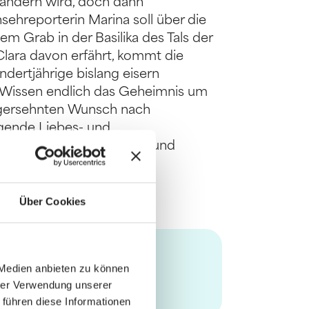
 ändern wird, doch dann
sehreporterin Marina soll über die
m Grab in der Basilika des Tals der
Clara davon erfährt, kommt die
ndertjährige bislang eisern
 Wissen endlich das Geheimnis um
angersehnten Wunsch nach
egende Liebes- und
cht und sinnlich erzählt, und
Über Cookies
 Medien anbieten zu können
hrer Verwendung unserer
 führen diese Informationen