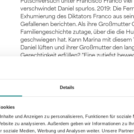
Putschversuch unter Francisco Franco viel
verschwindet Daniel spurlos. 2019: Die Fern
Exhumierung des Diktators Franco aus seine
Gefallenen berichten. Als ihre Großmutter 
Familiengeschichte zutage, über die die Hu
geschwiegen hat. Kann Marina mit diesem
Daniel lüften und ihrer Großmutter den l
Gerechtigkeit erfüllen? "Eine zutiefst bew
Familiengeschichte, sprachlich ungeheuer di
hervorragend recherchiert."
Details
Cookies
Informationen
nhalte und Anzeigen zu personalisieren, Funktionen für soziale
PDF
Website zu analysieren. Außerdem geben wir Informationen zu I
r soziale Medien, Werbung und Analysen weiter. Unsere Partner