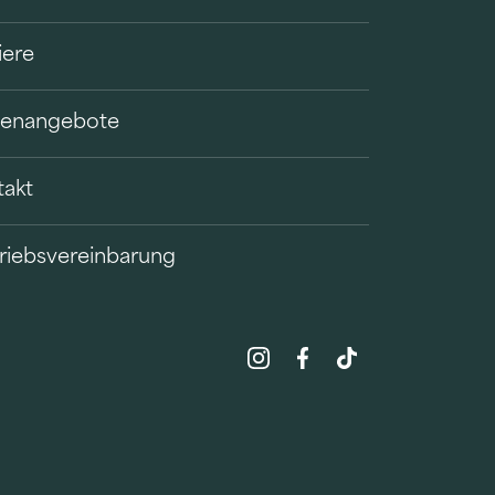
iere
llenangebote
takt
riebsvereinbarung