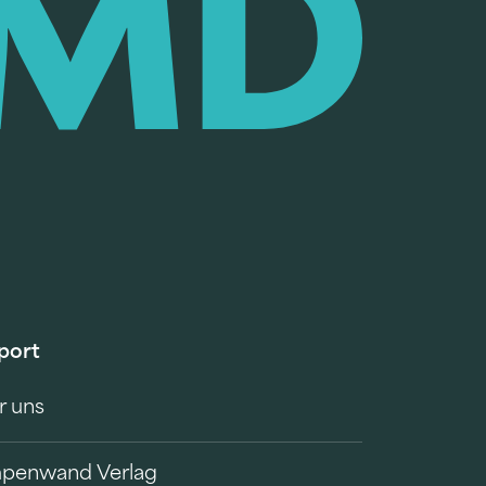
port
r uns
penwand Verlag