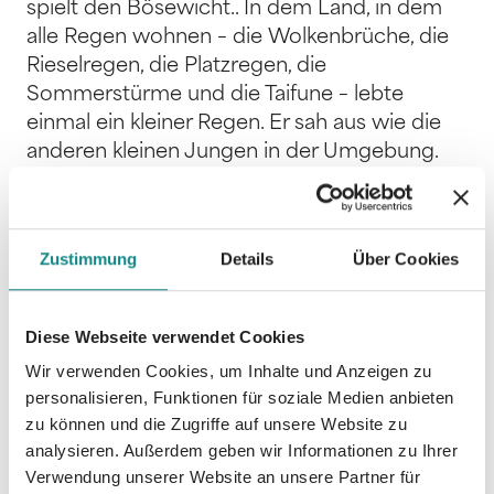
spielt den Bösewicht.. In dem Land, in dem
alle Regen wohnen – die Wolkenbrüche, die
Rieselregen, die Platzregen, die
Sommerstürme und die Taifune – lebte
einmal ein kleiner Regen. Er sah aus wie die
anderen kleinen Jungen in der Umgebung.
Noch konnte er die Buchstaben nicht lesen,
hatte die Großen Wolken noch nie aus der
Nähe gesehen und noch nie seinen Namen
Zustimmung
Details
Über Cookies
mit Blitzen an den Himmel geschrieben.
Überhaupt gab es viele Dinge, die er nicht
konnte. Aber immerhin konnte er hier und da
Diese Webseite verwendet Cookies
etwas aus seiner Gießkanne laufen lassen und
Wir verwenden Cookies, um Inhalte und Anzeigen zu
mit den anderen kleinen Regen „Seilspringen
personalisieren, Funktionen für soziale Medien anbieten
über den Regenbogen“ oder „Wer am
zu können und die Zugriffe auf unsere Website zu
stürmischsten niest“ spielen
analysieren. Außerdem geben wir Informationen zu Ihrer
Verwendung unserer Website an unsere Partner für