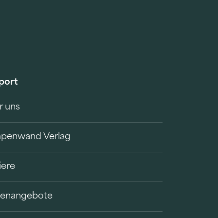
port
r uns
penwand Verlag
iere
llenangebote