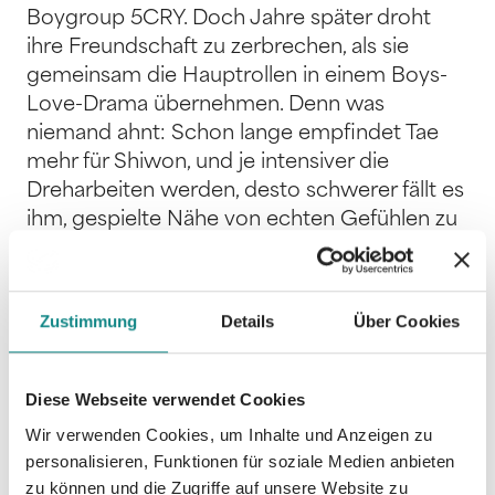
Boygroup 5CRY. Doch Jahre später droht
ihre Freundschaft zu zerbrechen, als sie
gemeinsam die Hauptrollen in einem Boys-
Love-Drama übernehmen. Denn was
niemand ahnt: Schon lange empfindet Tae
mehr für Shiwon, und je intensiver die
Dreharbeiten werden, desto schwerer fällt es
ihm, gespielte Nähe von echten Gefühlen zu
trennen. Aber ein Idol darf sich nicht
verlieben, erst recht nicht in seinen
Bandkollegen. Und während Tae verzweifelt
Zustimmung
Details
Über Cookies
versucht, sich vor der Realität zu
verschließen, droht er alles zu verlieren: seine
Karriere als Idol, seinen besten Freund
Diese Webseite verwendet Cookies
Shiwon und auch sich selbst. Ein
Wir verwenden Cookies, um Inhalte und Anzeigen zu
tiefgehender, knisternder Liebesroman voller
personalisieren, Funktionen für soziale Medien anbieten
Gefühl, Herzklopfen und Sehnsucht in der
zu können und die Zugriffe auf unsere Website zu