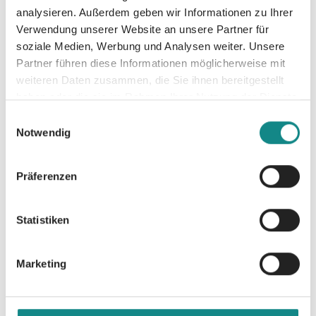
schillernden Welt des K-Pop. Perfekt für alle,
analysieren. Außerdem geben wir Informationen zu Ihrer
die nach einer mitreißenden Lovestory mit
Verwendung unserer Website an unsere Partner für
Happy-End-Garantie suchen.
soziale Medien, Werbung und Analysen weiter. Unsere
Partner führen diese Informationen möglicherweise mit
weiteren Daten zusammen, die Sie ihnen bereitgestellt
haben oder die sie im Rahmen Ihrer Nutzung der Dienste
gesammelt haben.
Einwilligungsauswahl
Notwendig
Informationen
PDF
Präferenzen
Statistiken
Marketing
Zur Übersicht