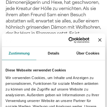
Dämonenjägerin und Hexe, hat geschworen,
jede Kreatur der Hölle zu vernichten. Als sie
ihrem alten Freund Sam einen Besuch
abstatten will, erwartet sie alles, außer einem
höhnisch grinsenden Dämon mit Wolfsohren,
der ihr Herz in Flammen setzt. Er ist
gefährlich. Unberechenbar. Und plötzlich ihre
einzige Chance, Sam zu retten. Je länger
Kathleen an Varokains Seite steht, desto
Zustimmung
Details
Über Cookies
deutlicher spürt sie, dass seine wahre Macht
nicht in der Magie liegt … sondern darin, wie
Diese Webseite verwendet Cookies
er ihr Herz gegen jede Vernunft in seine
Dunkelheit zieht. Wird es ihr gelingen, ihm zu
Wir verwenden Cookies, um Inhalte und Anzeigen zu
widerstehen und Sam zu retten? Oder sind
personalisieren, Funktionen für soziale Medien anbieten
zu können und die Zugriffe auf unsere Website zu
sie am Ende beide verloren?
analysieren. Außerdem geben wir Informationen zu Ihrer
Verwendung unserer Website an unsere Partner für
soziale Medien, Werbung und Analysen weiter. Unsere