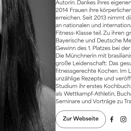
Autorin. Dankes ihres eigene
2014 Frauen ihre körperlichen
erreichen. Seit 2013 nimmt di
an nationalen und internation
Fitness-Klasse teil. Zu ihren 
Bayerische und Deutsche Meis
Gewinn des 1. Platzes bei d
Die Münchnerin mit brasilian
große Leidenschaft: Das ge
fitnessgerechte Kochen. Im La
unzählige Rezepte und veröf
Studium ihr erstes Kochbuch.
als Wettkampf-Athletin, Buch
Seminare und Vorträge zu Tr
Zur Webseite