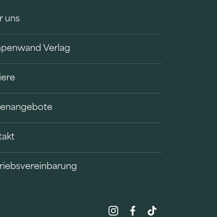
r uns
penwand Verlag
iere
llenangebote
takt
riebsvereinbarung