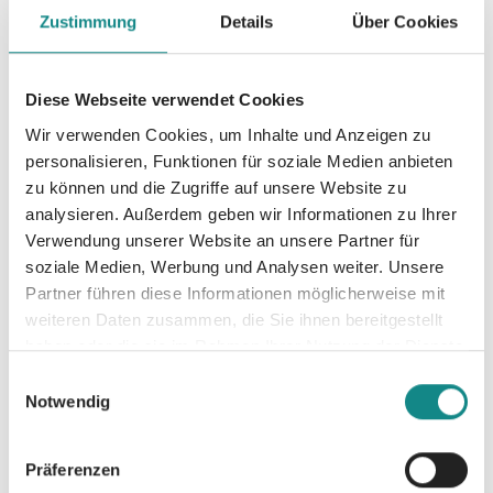
Zustimmung
Details
Über Cookies
Diese Webseite verwendet Cookies
Informationen
Wir verwenden Cookies, um Inhalte und Anzeigen zu
PDF
personalisieren, Funktionen für soziale Medien anbieten
zu können und die Zugriffe auf unsere Website zu
analysieren. Außerdem geben wir Informationen zu Ihrer
Verwendung unserer Website an unsere Partner für
soziale Medien, Werbung und Analysen weiter. Unsere
Partner führen diese Informationen möglicherweise mit
weiteren Daten zusammen, die Sie ihnen bereitgestellt
haben oder die sie im Rahmen Ihrer Nutzung der Dienste
Zur Übersicht
gesammelt haben.
Einwilligungsauswahl
Notwendig
Präferenzen