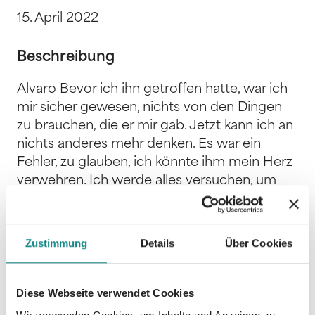
15. April 2022
Beschreibung
Alvaro Bevor ich ihn getroffen hatte, war ich
mir sicher gewesen, nichts von den Dingen
zu brauchen, die er mir gab. Jetzt kann ich an
nichts anderes mehr denken. Es war ein
Fehler, zu glauben, ich könnte ihm mein Herz
verwehren. Ich werde alles versuchen, um
von ihm loszukommen. Mit allen Mitteln.
Denn wenn ich mich ihm weiter nähere, wird
er für immer verloren sein und in den
Zustimmung
Details
Über Cookies
bodenlosen Abgrund meiner verfluchten
Familie stürzen. Collin Ich habe die ganze Zeit
für uns gekämpft. Nun scheint alles verloren.
Diese Webseite verwendet Cookies
Obwohl mein Herz erneut brechen wird,