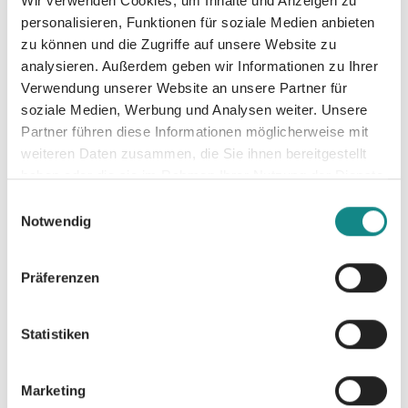
Wir verwenden Cookies, um Inhalte und Anzeigen zu
kann ich ihn nicht gehen lassen. Seine Familie
personalisieren, Funktionen für soziale Medien anbieten
ist darauf aus, ihm das Leben zur Hölle zu
zu können und die Zugriffe auf unsere Website zu
machen, aber ich werde sein Licht in der
analysieren. Außerdem geben wir Informationen zu Ihrer
Dunkelheit sein. Meine Entscheidung gerät
Verwendung unserer Website an unsere Partner für
soziale Medien, Werbung und Analysen weiter. Unsere
allerdings ins Wanken und ich muss selbst
Partner führen diese Informationen möglicherweise mit
kämpfen, damit ich mich nicht in seiner Welt
weiteren Daten zusammen, die Sie ihnen bereitgestellt
verliere.
haben oder die sie im Rahmen Ihrer Nutzung der Dienste
gesammelt haben.
Einwilligungsauswahl
Notwendig
Präferenzen
Informationen
PDF
Statistiken
Marketing