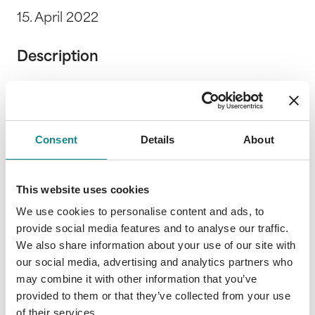
15. April 2022
Description
Alvaro Bevor ich ihn getroffen hatte, war ich
mir sicher gewesen, nichts von den Dingen
zu brauchen, die er mir gab. Jetzt kann ich an
Consent
Details
About
nichts anderes mehr denken. Es war ein
Fehler, zu glauben, ich könnte ihm mein Herz
verwehren. Ich werde alles versuchen, um
This website uses cookies
von ihm loszukommen. Mit allen Mitteln.
We use cookies to personalise content and ads, to
Denn wenn ich mich ihm weiter nähere, wird
provide social media features and to analyse our traffic.
er für immer verloren sein und in den
We also share information about your use of our site with
bodenlosen Abgrund meiner verfluchten
our social media, advertising and analytics partners who
Familie stürzen. Collin Ich habe die ganze Zeit
may combine it with other information that you’ve
für uns gekämpft. Nun scheint alles verloren.
provided to them or that they’ve collected from your use
Obwohl mein Herz erneut brechen wird,
of their services.