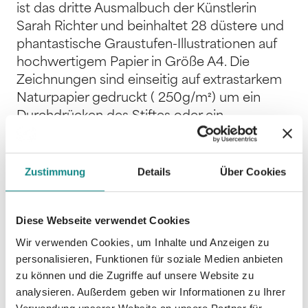
ist das dritte Ausmalbuch der Künstlerin
Sarah Richter und beinhaltet 28 düstere und
phantastische Graustufen-Illustrationen auf
hochwertigem Papier in Größe A4. Die
Zeichnungen sind einseitig auf extrastarkem
Naturpapier gedruckt ( 250g/m²) um ein
Durchdrücken des Stiftes oder ein
Durchscheinen der Farben zu verhindern.
Dadurch eignet sich das Ausmalbuch für
nahezu alle Stifte sowie Wasser- und
Zustimmung
Details
Über Cookies
Acrylfarben. Die Spiralbindung ermöglicht ein
wölbungsfreies Aufklappen des Malbuches
Diese Webseite verwendet Cookies
und einzelne Bilder können bei Bedarf aus
dem Buch herausgetrennt werden. Alle
Wir verwenden Cookies, um Inhalte und Anzeigen zu
personalisieren, Funktionen für soziale Medien anbieten
Illustrationen sind handgemalt von der
zu können und die Zugriffe auf unsere Website zu
Künstlerin Sarah Richter. Viel Spaß beim
analysieren. Außerdem geben wir Informationen zu Ihrer
Kolorieren, Kreativ werden und Entspannen!