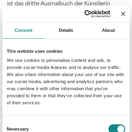
ist das dritte Ausmalbuch der Künstlerin
Sarah Richter und beinhaltet 28 düstere und
phantastische Graustufen-Illustrationen auf
hochwertigem Papier in Größe A4. Die
Consent
Details
About
Zeichnungen sind einseitig auf extrastarkem
Naturpapier gedruckt ( 250g/m²) um ein
Durchdrücken des Stiftes oder ein
This website uses cookies
Durchscheinen der Farben zu verhindern.
We use cookies to personalise content and ads, to
Dadurch eignet sich das Ausmalbuch für
provide social media features and to analyse our traffic.
nahezu alle Stifte sowie Wasser- und
We also share information about your use of our site with
Acrylfarben. Die Spiralbindung ermöglicht ein
our social media, advertising and analytics partners who
wölbungsfreies Aufklappen des Malbuches
may combine it with other information that you’ve
provided to them or that they’ve collected from your use
und einzelne Bilder können bei Bedarf aus
of their services.
dem Buch herausgetrennt werden. Alle
Illustrationen sind handgemalt von der
Künstlerin Sarah Richter. Viel Spaß beim
Consent
Kolorieren, Kreativ werden und Entspannen!
Necessary
Selection