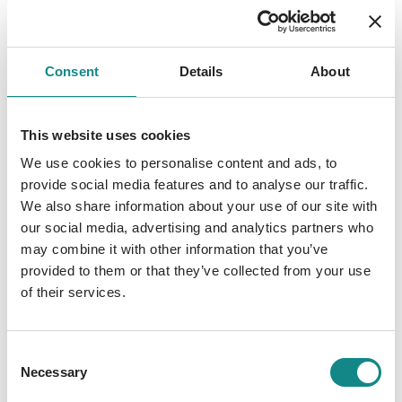
der französischen Impressionisten, stellt ein
halbes Jahrhundert später ihren Finder vor
riesige Probleme. Warum er glaubt, dass der
Consent
Details
About
Held dieser Geschichte sie für ihn lösen wird,
soll diese Schilderung erklären.Harry König
hat bis zu jenem Tag im September 1996
This website uses cookies
weder von Beutekunst, noch vom
We use cookies to personalise content and ads, to
Göringschatz konkrete Vorstellungen.
provide social media features and to analyse our traffic.
Vielleicht die beste Vorausset- zung, um ein
We also share information about your use of our site with
Abenteuer mitten unter uns, wie es sich kaum
our social media, advertising and analytics partners who
may combine it with other information that you’ve
jemand ausdenken könnte, mit jener
provided to them or that they’ve collected from your use
Leichtigkeit anzugehen, die gefragt ist, wenn
of their services.
die Grenzen von Gier, Macht, Moral und
Liebe verschwimmen.Ja, Kunst-Liebe treibt
seltsame Blüten.
Consent
Necessary
Selection