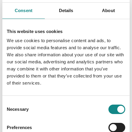
Essensausgabe an unsere Zellen. Gegen
jeden Widerstand in dieser Aufgabe erhöht
Consent
Details
About
das Herz seine Auswurfleistung. Ein hoher
Blutdruck ist niemals ein Versehen. Der
This website uses cookies
Körper weiß genau, was er tut, tun muss. Die
We use cookies to personalise content and ads, to
Regulierung dieses Systems zählt zum
provide social media features and to analyse our traffic.
Intelligentesten, was der Organismus
We also share information about your use of our site with
aufbringt. Denn vom Erfolg hängt das
our social media, advertising and analytics partners who
Überleben jedes einzelnen Organs ab. Wenn
may combine it with other information that you’ve
das Herz schneller und kräftiger pumpt, dann
provided to them or that they’ve collected from your use
nur, weil gewisse Umstände ihm keine Wahl
of their services.
lassen.
Consent
Necessary
Selection
Preferences
Information