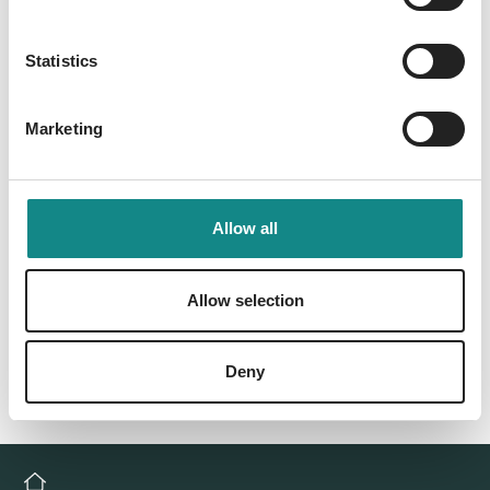
Information
PDF
Statistics
Marketing
Allow all
Back to overview
Allow selection
Deny