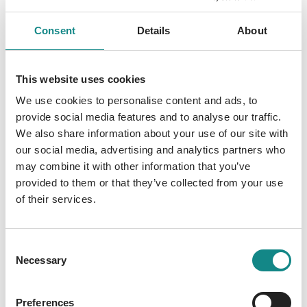
wahrem inneren Reichtum führen. Am Ende
erfährt der Leser, dass wirklicher Reichtum
Consent
Details
About
unabhängig von Einkommen und Status ist.
Denn entscheidend für Glück, Freude und
Freiheit sind gelebte immaterielle
This website uses cookies
Siegerwerte, die in jedem Herzen als
We use cookies to personalise content and ads, to
kraftvolle Qualitäten verankert sind. Ein
provide social media features and to analyse our traffic.
authentischer Weg im Einklang mit der
We also share information about your use of our site with
eigenen Seele wird wieder sicht- und fühlbar.
our social media, advertising and analytics partners who
Ein Buch als Reisebegleiter zum Erwachen
may combine it with other information that you’ve
des eigenen Herzens. Inspirierend und
provided to them or that they’ve collected from your use
kraftvoll zugleich. Es regt an und motiviert
of their services.
zum Sieger des eigenen Lebens zu werden.
Consent
Necessary
Selection
Preferences