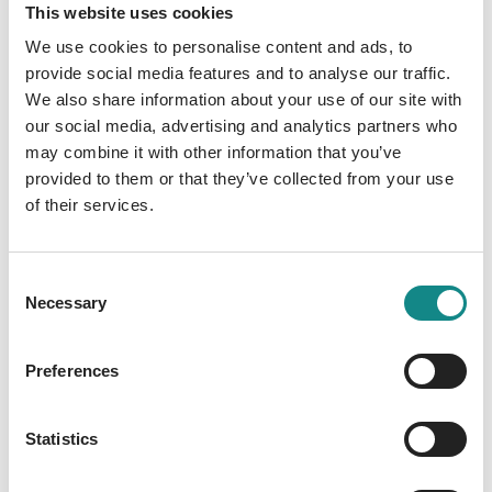
Feuerwehr wissen sollte, um im richtigen
This website uses cookies
Moment auch immer das Richtige tun zu
We use cookies to personalise content and ads, to
können. Florentinos Abenteuer lädt Kinder
provide social media features and to analyse our traffic.
wie auch Erwachsene ein, mehr über die
We also share information about your use of our site with
Einrichtung Feuerwehr zu erfahren.
our social media, advertising and analytics partners who
may combine it with other information that you’ve
provided to them or that they’ve collected from your use
of their services.
Information
Consent
Necessary
PDF
Selection
Preferences
Statistics