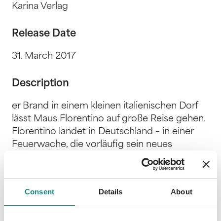
Karina Verlag
Release Date
31. March 2017
Description
er Brand in einem kleinen italienischen Dorf
lässt Maus Florentino auf große Reise gehen.
Florentino landet in Deutschland – in einer
Feuerwache, die vorläufig sein neues
Zuhause wird. Als er die Wache durch
Umsicht vor einem Brand bewahrt, wird
Florentino zur Feuerwehrmaus. Sein
Consent
Details
About
menschlicher Freund Markus lehrt ihn in
weiterer Folge alles, was er über die