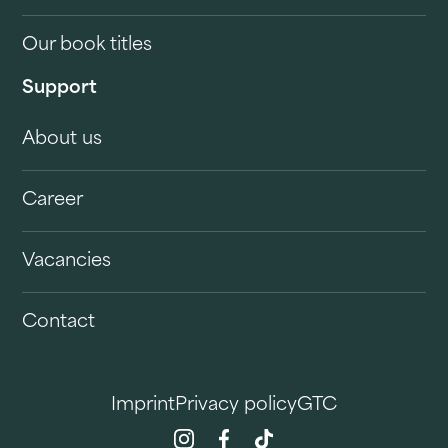
Our book titles
Support
About us
Career
Vacancies
Contact
Imprint
Privacy policy
GTC