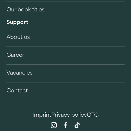
Our book titles
Support
About us
Career
Vacancies
Contact
Imprint
Privacy policy
GTC