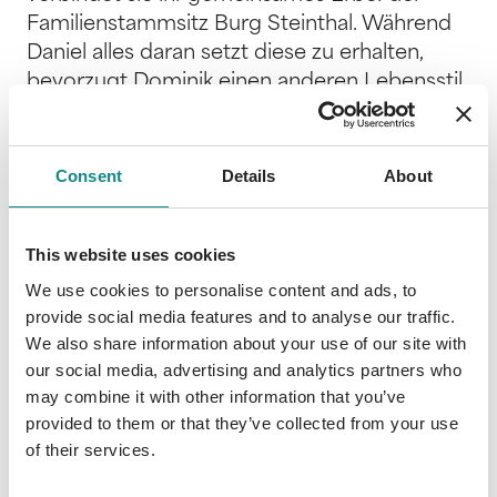
Familienstammsitz Burg Steinthal. Während
Daniel alles daran setzt diese zu erhalten,
bevorzugt Dominik einen anderen Lebensstil,
in dem Frauen eine große Rolle spielen.
Besonders Daniels Assistentinnen haben es
ihm angetan, sehr zum Leidwesen seines
Consent
Details
About
Bruders. Als Daniel eines Tages Marleen
begegnet und ihr aus der Not heraus
spontan diesen Job anbietet, wähnt er sich
This website uses cookies
auf der sicheren Seite. Denn sie entspricht so
We use cookies to personalise content and ads, to
gar nicht Dominiks Beuteschema und scheint
provide social media features and to analyse our traffic.
im Übrigen für seinen Bruder keine große
We also share information about your use of our site with
our social media, advertising and analytics partners who
Sympathie zu hegen. Für Marleen hingegen
may combine it with other information that you’ve
kommt dieses Jobangebot wie gerufen. Sie
provided to them or that they’ve collected from your use
wollte sowieso einen kompletten Neustart
of their services.
wagen und was könnte es Schöneres geben,
als auf einer echten Burg zu arbeiten? Dafür