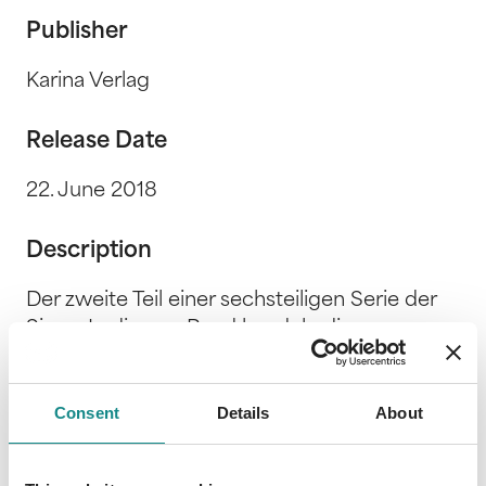
Publisher
Karina Verlag
Release Date
22. June 2018
Description
Der zweite Teil einer sechsteiligen Serie der
Sinne. In diesem Band handeln die
Kurzgeschichten über das was wir hören. Der
Ton mach die Musik ... deine Stimme in
Consent
Details
About
meiner Erinnerung ... der Klang der Glocken ...
unser Lied ... was wäre, wenn ich Dich nicht
mehr hören könnte... Alles was wir hören - ist