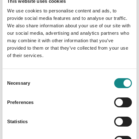
This website uses cookies
mein Ton. Die Autor/innen des vorliegenden
We use cookies to personalise content and ads, to
Buches führen dem Leser auf unterhaltsame
provide social media features and to analyse our traffic.
Weise die höchst unterschiedlichen Aspekte
We also share information about your use of our site with
der akustischen Wahrnehmung vor.
our social media, advertising and analytics partners who
may combine it with other information that you’ve
provided to them or that they’ve collected from your use
of their services.
Information
Consent
PDF
Necessary
Selection
Preferences
Statistics
Back to overview