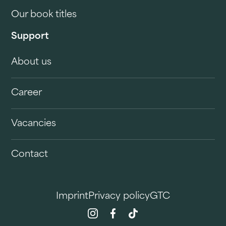
Our book titles
Support
About us
Career
Vacancies
Contact
Imprint
Privacy policy
GTC