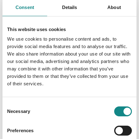
altnordischen Göttern und Helden aus der
Consent
Details
About
"Lieder-Edda" und der "Snorra-Edda". Neu
und leicht erzählt, eignen sie sich auch für
Kinder. Den Auftakt dieser Reihe bilden zwei
This website uses cookies
Abenteuer des Gottes Thor. Wie kam es
We use cookies to personalise content and ads, to
dazu, dass die Asen jedes Jahr zur Leinernte
provide social media features and to analyse our traffic.
ein Fest bei dem Meerresriesen Ägir feiern?
We also share information about your use of our site with
Wie traf Thor auf die Midgardschlange und
our social media, advertising and analytics partners who
warum sitzt Loki im Braukessel? Diese und
may combine it with other information that you’ve
viele andere Fragen beantwortet dieses
provided to them or that they’ve collected from your use
of their services.
Buch. Liebevoll illustriert von Julia Senf.
Consent
Necessary
Selection
Information
Preferences
PDF