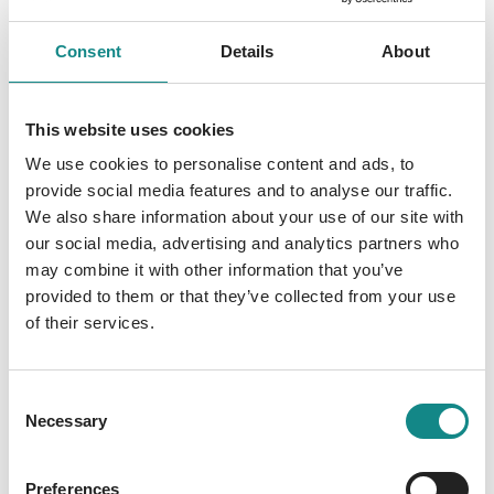
Doch dieses Mal erreicht das Chaos neue
Dimensionen, denn der Band-Frontmann hat
Consent
Details
About
sich vorgenommen, seine Freundin Elle am
Weihnachtsabend zu überraschen und ihr die
Frage aller Fragen zu stellen. Seine
This website uses cookies
Angebetete allerdings macht ihm die
We use cookies to personalise content and ads, to
Durchführung dieses Plans alles andere als
provide social media features and to analyse our traffic.
einfach. Dazu nehme man noch einen kleinen
We also share information about your use of our site with
Bruder, der seine eigenen Ziele verfolgt,
our social media, advertising and analytics partners who
Bandmitglieder, die dem Logan-
may combine it with other information that you’ve
Weihnachtsirrsinn eigentlich am liebsten
provided to them or that they’ve collected from your use
entfliehen möchten und schon ist das
of their services.
Durcheinander perfekt …
Consent
Necessary
Selection
Preferences