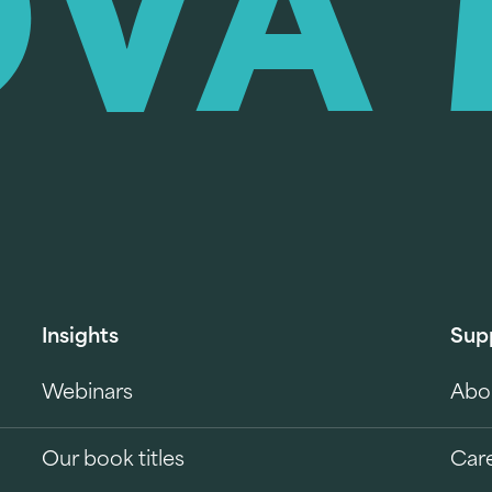
Insights
Sup
Webinars
Abo
Our book titles
Car