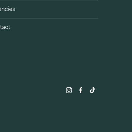
ancies
tact