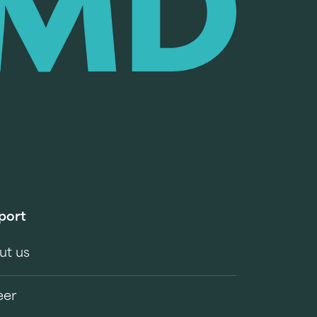
port
ut us
eer