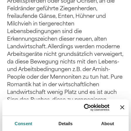
Arbeitspferden oder sogar Ochsen, an die
Feldränder geführte Ziegenherden,
freilaufende Gänse, Enten, Hühner und
Milchvieh in tiergerechten
Lebensbedingungen sind die
Erkennungszeichen dieser neuen, alten
Landwirtschaft. Allerdings werden moderne
Arbeitsgeräte nicht grundsätzlich verweigert,
da diese Bewegung nichts mit den Lebens-
und Arbeitsbedingungen z.B. der Amish-
People oder der Mennoniten zu tun hat. Pure
Romantik hat in der wirtschaftlichen
Landwirtschaft wenig Platz und es ist auch
Sinn des Buches, diese zu propagieren.
Immer wieder werden Menschen porträtiert,
die diese Landarbeit, gern auch wieder mit
Arbeitspferden, betreiben. Es sind
Consent
Details
About
unterschiedliche Landwirte und Bauern, die