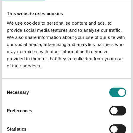
sich äußern zu ihrer Arbeit und oftmals
This website uses cookies
Einblicke gewähren in ureigene
Arbeitswelten. Fotografiert wurde im
We use cookies to personalise content and ads, to
provide social media features and to analyse our traffic.
deutschsprachigen Raum, auch in Österreich
We also share information about your use of our site with
und der Schweiz. Einleitungstext von Martin
our social media, advertising and analytics partners who
von Mackensen, Dottenfelder Hof.
may combine it with other information that you’ve
Textbeiträge in Form von acht Hof- bzw.
provided to them or that they’ve collected from your use
Bauernporträts zu ihrer landwirtschaftlichen
of their services.
Arbeit in Ackerbau und Viehzucht, geben
Einblicke in kausale Themen wie
Getreidesorten, Viehzucht verschiedener
Consent
Tiere, Feldarbeit, Beschaffenheit der Äcker
Necessary
Selection
und Arbeitsgeräte, Arbeiten in den Bergen
oder an der See u.a. auf der Insel Pellworm.
Preferences
Das Buch ist ein Plädoyer für
wiederentdecktes natürliches Arbeiten in der
Statistics
Landwirtschaft. Und eine Wertschätzung