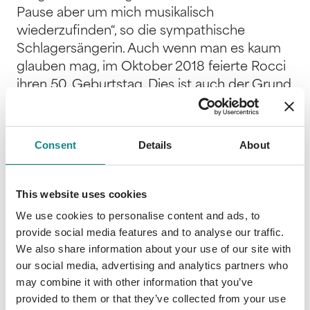
Pause aber um mich musikalisch
wiederzufinden“, so die sympathische
Schlagersängerin. Auch wenn man es kaum
glauben mag, im Oktober 2018 feierte Rocci
ihren 50. Geburtstag. Dies ist auch der Grund
für den besonderen Albumtitel. „5.0“ ist ein
sehr persönliches Album und Rosanna Rocci
schafft es, jedem Song ihre ganz eigene
Consent
Details
About
Note zu verleihen. „Ich bin sehr glücklich über
die Zusammenarbeit mit meinem neuen
Team“, so die Musikerin weiter. „Musik ist für
This website uses cookies
mich pure Leidenschaft. Ich brauche ein
We use cookies to personalise content and ads, to
Team um mich herum, das dies genauso
provide social media features and to analyse our traffic.
sieht und mit mir die Menschen berühren
We also share information about your use of our site with
möchte.“ Rocci ist sich sicher, dieses Team
our social media, advertising and analytics partners who
may combine it with other information that you’ve
gefunden zu haben und freut sich mit dem
provided to them or that they’ve collected from your use
neuen Album ihren Fans wieder 100 Prozent