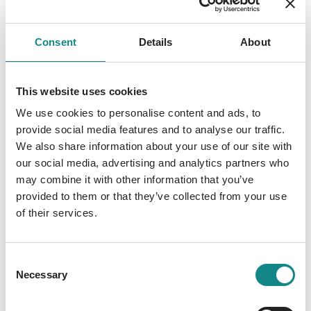
Tod bedroht, sollte sie, wie geplant, bei der
bevorstehenden „Starnacht am Wörthersee“
auftreten. Der Klagenfurter Berufsdetektiv
Consent
Details
About
Heinz Sablatnig erhält den Auftrag, den
Schreiber des Drohbriefs ausfindig zu
This website uses cookies
machen, ein zeitlich sehr knappes
We use cookies to personalise content and ads, to
Unterfangen. Im Zuge seiner Ermittlungen
provide social media features and to analyse our traffic.
werden Heinz, Saskia und deren Visagistin
We also share information about your use of our site with
Anne von Unbekannten entführt, wobei Anne
our social media, advertising and analytics partners who
ums Leben kommt. Heinz gelingt es, sich und
may combine it with other information that you’ve
Saskia aus der Gewalt der Entführer zu
provided to them or that they’ve collected from your use
befreien, doch als sich herausstellt, dass Anne
of their services.
ermordet wurde, wird Saskias Auftritt bei der
Starnacht zu einem Spiel auf Leben und Tod.
Consent
Necessary
Selection