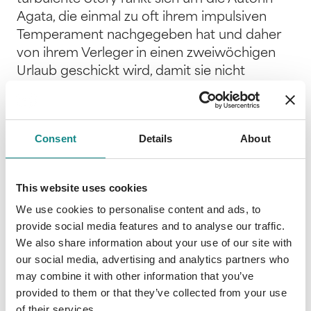
Agata, die einmal zu oft ihrem impulsiven
Temperament nachgegeben hat und daher
von ihrem Verleger in einen zweiwöchigen
Urlaub geschickt wird, damit sie nicht
womöglich alles noch schlimmer macht.
Dieser Urlaub findet ausgerechnet im
Heimatland ihrer Eltern statt - Italien, ein
Consent
Details
About
Land, das ihr ein Dorn im Auge ist, seit ihr
Vater die Familie im Stich gelassen hat.
Schon die Anreise gestaltet sich zu einer
This website uses cookies
Aneinanderreihung von skurrilen Situationen,
We use cookies to personalise content and ads, to
die auch während ihres Aufenthaltes nicht
provide social media features and to analyse our traffic.
abreißt. Obwohl die quirlige Agata zunächst
We also share information about your use of our site with
Schwierigkeiten damit hat, sich der Ruhe und
our social media, advertising and analytics partners who
Erholung, die sich ihr bieten, hinzugeben, trifft
may combine it with other information that you’ve
sie bald auf zwei Männer. Einer ist der
provided to them or that they’ve collected from your use
Inbegriff des italienischen Lebemannes, nur
of their services.