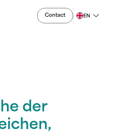
Contact
EN
che der
eichen,