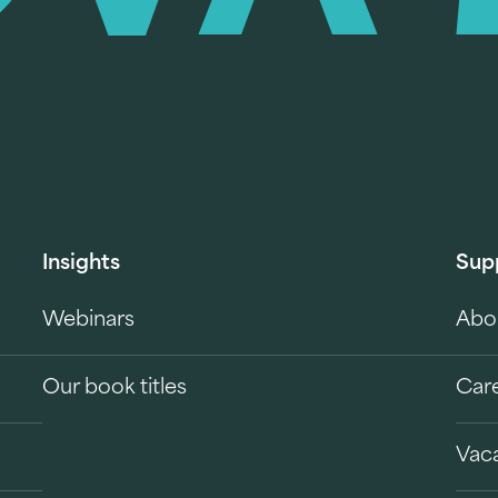
Insights
Sup
Webinars
Abo
Our book titles
Car
Vac