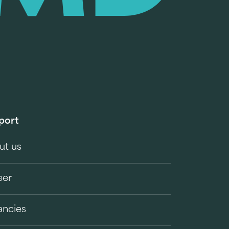
port
ut us
eer
ancies