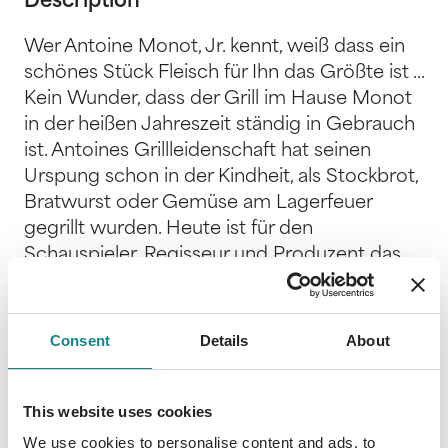
Description
Wer Antoine Monot, Jr. kennt, weiß dass ein
schönes Stück Fleisch für Ihn das Größte ist ...
Kein Wunder, dass der Grill im Hause Monot
in der heißen Jahreszeit ständig in Gebrauch
ist. Antoines Grillleidenschaft hat seinen
Urspung schon in der Kindheit, als Stockbrot,
Bratwurst oder Gemüse am Lagerfeuer
gegrillt wurden. Heute ist für den
Schauspieler, Regisseur und Produzent das
Grillen Entspannung pur und große
Vorfreude! Der Schauspieler und Regisseur
grillt mit Gas und Kohle gleichermaßen und
Consent
Details
About
liebt es zu experiementieren, bis die Rezepte,
die er mit viel Hingabe recherchiert oder
selbst erweitert hat, perfekt und
This website uses cookies
wiederholbar funktionieren. Zusammen mit
We use cookies to personalise content and ads, to