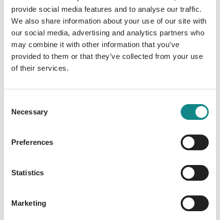
der Simply Kochen-Redaktion hat er mehr als
provide social media features and to analyse our traffic.
45 fantastische Grill-Highlights
We also share information about your use of our site with
our social media, advertising and analytics partners who
zusammengestellt, wie z. B. krosse Barbecue-
may combine it with other information that you’ve
Chicken-Drums, gegrilltes Rumpsteak mit
provided to them or that they’ve collected from your use
Guinness-Zitronen-Marinade, vegetarische
of their services.
Köstlicheiten wie selbstgemachter,
marinierter Grillkäse, gegrillte Maiskolben mit
Minz-Koriander-Marinade oder fruchtige
Consent
Experimente wie die gegrillte Banane mit
Necessary
Selection
Curry-Honigsoße! Darüber hinaus verrät
Antoine seine wertvollsten Tipps & Tricks
Preferences
rund um das Grillhandwerk, mit denen auch
für Sie das Grillen zur Entspannung wird. Im
Statistics
Interview erfahren Sie außerdem, was für ihn
das Beste am Grillen ist und wieso man sich
immer an das Rezept halten sollte. Halten Sie
Marketing
die Grillzange bereit und lassen Sie das