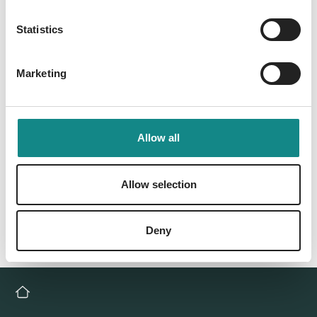
PDF
Statistics
Marketing
Back to overview
Allow all
Allow selection
Deny