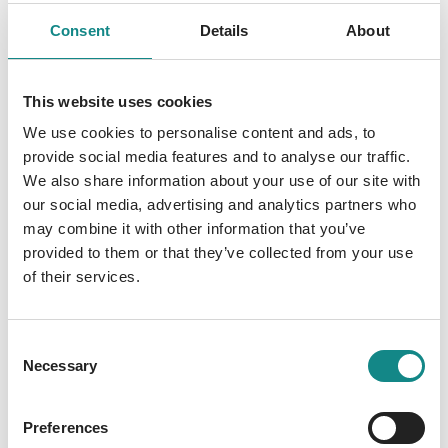
Hochsensibilität kann Fluch und Segen
Consent
Details
About
zugleich sein - gerade auch in Sachen Liebe.
Auf charmante und einfühlsame Weise
This website uses cookies
beschreibt der Psychologische Berater Arne
Salig u.a. - den Unterschied zwischen
We use cookies to personalise content and ads, to
Verliebtsein und Liebe, - die drei
provide social media features and to analyse our traffic.
verschiedenen Motivationen bei der
We also share information about your use of our site with
our social media, advertising and analytics partners who
Partnersuche, - die Beziehungen zwischen
may combine it with other information that you’ve
Hochsensiblen und Narzissten, - die
provided to them or that they’ve collected from your use
Bedeutung bedingungsloser Liebe, - die
of their services.
Besonderheiten hochsensibler Sexualität.
Consent
Necessary
Selection
Preferences
Information