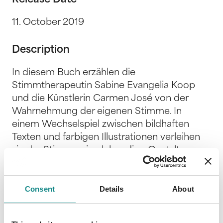
11. October 2019
Description
In diesem Buch erzählen die
Stimmtherapeutin Sabine Evangelia Koop
und die Künstlerin Carmen José von der
Wahrnehmung der eigenen Stimme. In
einem Wechselspiel zwischen bildhaften
Texten und farbigen Illustrationen verleihen
sie der Stimme eine lebendige Gestalt.
Menschen, die in Sprechberufen arbeiten, in
einem Chor singen oder sich einfach für ihre
Stimme interessieren, gewinnen Einblicke in
Consent
Details
About
die Anatomie, finden Erklärungen für die
Fallstricke des Alltags und kurze Anregungen,