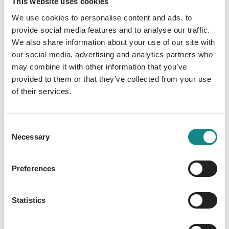
This website uses cookies
um die eigene Stimme bewusster
We use cookies to personalise content and ads, to
wahrzunehmen. Das Buch wurde nachhaltig
provide social media features and to analyse our traffic.
und klimaneutral in Deutschland produziert
We also share information about your use of our site with
und gedruckt.
our social media, advertising and analytics partners who
may combine it with other information that you’ve
provided to them or that they’ve collected from your use
of their services.
Information
Consent
PDF
Necessary
Selection
Preferences
Statistics
Back to overview