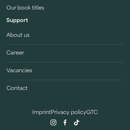
Our book titles
Support
About us
Career
Vacancies
Contact
Imprint
Privacy policy
GTC