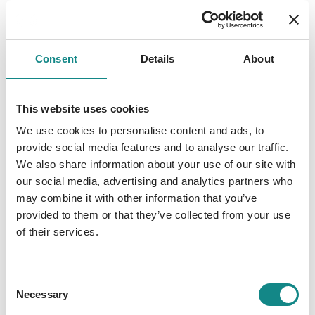
Übungen wie dem Zählen von Reiskörnern,
dem achtsamen Gehen in Zeitlupe oder dem
fokussierten Betrachten monochromer
Consent
Details
About
Farbtafeln. Auf diese Weise vorbereitet,
tauchten die Teilnehmer*innen am letzten
Projekttag in das Abschlusskonzert ein, in
This website uses cookies
dem Weltmusik, Klassik und Neue Musik
We use cookies to personalise content and ads, to
erklangen. Auch hier herrschten besondere
provide social media features and to analyse our traffic.
Umstände vor: Das Publikum bewegte sich
We also share information about your use of our site with
frei durch den Konzertsaal, saß auf Kissen
our social media, advertising and analytics partners who
oder Stühlen und lauschte einem
may combine it with other information that you’ve
interkulturellen Programm, dessen
provided to them or that they’ve collected from your use
Komponisten und Werktitel nicht bekannt
of their services.
gegeben wurden. Dadurch frei von
musikalischen Vorurteilen und ohne die
üblichen Regeln und Traditionen des
Consent
Necessary
Selection
Konzertbetriebs konnten die Besucher*innen