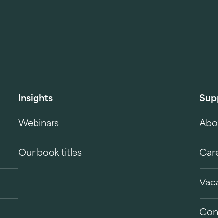
Insights
Sup
Webinars
Abo
Our book titles
Car
Vac
Con