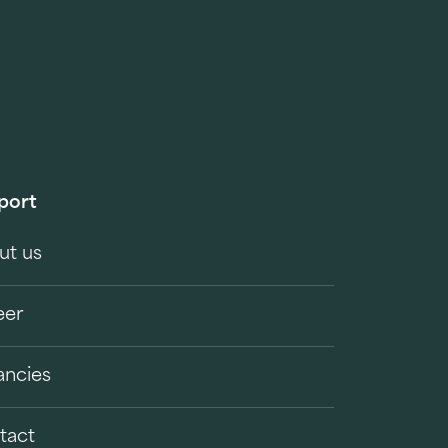
port
ut us
eer
ancies
tact