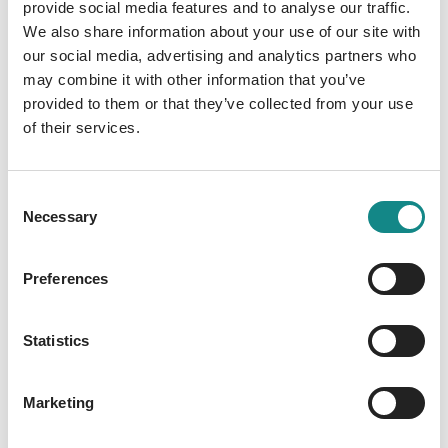
provide social media features and to analyse our traffic.
Witz unterstützt, egal was Nina wieder
We also share information about your use of our site with
anstellt. Mit Nurianer – Gespaltene Welten ist
our social media, advertising and analytics partners who
Christina Degenhardt wieder eine
may combine it with other information that you’ve
mitreißende und einzigartige Geschichte
provided to them or that they’ve collected from your use
voller Freundschaft, Verrat, Liebe,
of their services.
Geheimnisse und Mut gelungen. Humorvoll
und mit sehr viel Herz erzählt sie die
Consent
Geschichte eines jungen Mädchens, das in
Necessary
Selection
eine neue Welt eintaucht, ein Leben in und
mit der Natur für sich entdeckt und sich
Preferences
zudem Hals über Kopf verliebt. Die
spannende und fesselnde Geschichte
beschäftigt sich mit wichtigen Themen wie
Statistics
Naturschutz, der typischen Zukunftsfrage
junger Mädchen und starker Familienbande.
Marketing
Christina Degenhardt verzaubert erneut
lesebegeisterte Mädchen und Jungen.