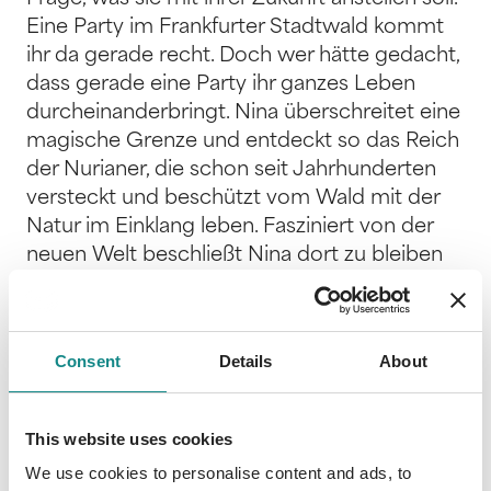
Eine Party im Frankfurter Stadtwald kommt
ihr da gerade recht. Doch wer hätte gedacht,
dass gerade eine Party ihr ganzes Leben
durcheinanderbringt. Nina überschreitet eine
magische Grenze und entdeckt so das Reich
der Nurianer, die schon seit Jahrhunderten
versteckt und beschützt vom Wald mit der
Natur im Einklang leben. Fasziniert von der
neuen Welt beschließt Nina dort zu bleiben
und sich hier ein neues Zuhause aufzubauen.
In Nuriend ist jedoch nicht nur ihr Leben,
sondern auch ihr Herz in Gefahr. Mysteriöse
Consent
Details
About
Vorkommnisse und hinterhältige Intrigen
bringen ihr Leben gewaltig durcheinander
und lassen sie zweifeln, ob Tjarko der Richtige
This website uses cookies
für sie ist. Dabei immer an ihrer Seite ihre
We use cookies to personalise content and ads, to
Freundin Marnie, die sie mit Klugheit und