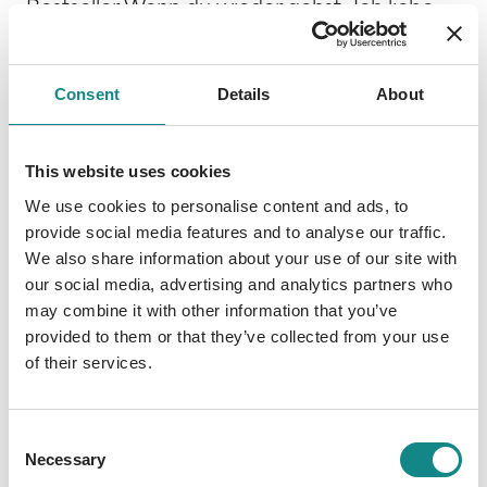
Bestseller Wenn du wieder gehst „Ich liebe
dich, Lucy.” Ihr Lächeln wurde weicher. „Ich
liebe dich auch, Ben.” Nik macht sich
gemeinsam mit Lou auf den Weg in seinen
Consent
Details
About
alten Heimatort, um eines von Marcs
Konzerten zu besuchen. Aber er kann sich
This website uses cookies
nicht darauf freuen, seinen ehemaligen
We use cookies to personalise content and ads, to
Schützling spielen zu sehen und dessen
provide social media features and to analyse our traffic.
Familie zu treffen. Die gesamte Fahrt über
We also share information about your use of our site with
denkt er an Lu und an die Gründe, aus denen
our social media, advertising and analytics partners who
sie nicht mit ihnen im Auto sitzt. Er denkt
may combine it with other information that you’ve
daran, dass man die Vergangenheit
provided to them or that they’ve collected from your use
manchmal nicht hinter sich lassen kann. Dass
of their services.
sie immer ein Teil von ihm und seiner Familie
sein wird. Aber all diese Gedanken
beschäftigen auch Ben.
Consent
Necessary
Selection