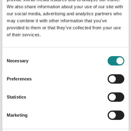
dem all jene Zuflucht finden werden, die
We also share information about your use of our site with
reinen Herzens sind. Währenddessen wirft
our social media, advertising and analytics partners who
die Sonne im Osten ihren Schein über ein
may combine it with other information that you’ve
riesiges Gebirge und erhellt eine neue Welt,
provided to them or that they’ve collected from your use
auf die verschiedenste Völker ihre ersten
of their services.
Schritte setzen. Sind sie die letzte Hoffnung
auf eine harmonische Zukunft Divoisias? 18
Geschichten aus Divoisia. Jede ist
Consent
Necessary
unabhängig von den anderen lesbar, aber es
Selection
können zahlreiche Verknüpfungen gefunden
und Geheimnisse gelüftet werden. Das Buch
Preferences
wird von einer kostenlosen App begleitet, mit
der Symbole eingescannt werden können,
Statistics
die am Ende einer jeden Geschichte zu
finden sind. So werden kleine, zusätzliche
Inhalte freigeschaltet, die aber nicht für das
Marketing
Verständnis notwendig sind.