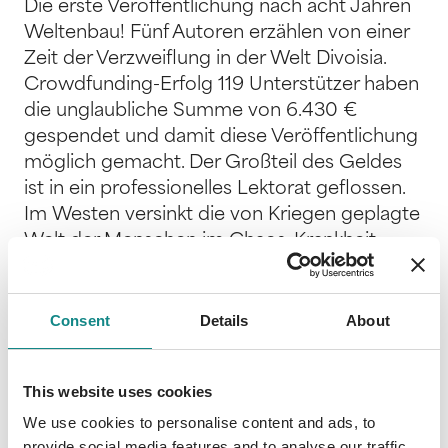
Die erste Veröffentlichung nach acht Jahren
Weltenbau! Fünf Autoren erzählen von einer
Zeit der Verzweiflung in der Welt Divoisia.
Crowdfunding-Erfolg 119 Unterstützer haben
die unglaubliche Summe von 6.430 €
gespendet und damit diese Veröffentlichung
möglich gemacht. Der Großteil des Geldes
ist in ein professionelles Lektorat geflossen.
Im Westen versinkt die von Kriegen geplagte
Welt der Menschen im Chaos. Krankheit,
Hunger und Gewalt zwingt viele, in die
entlegensten Teile des Kontinents zu ziehen.
Als sie glauben, endlich in Sicherheit zu sein,
Consent
Details
About
erscheinen die Boten des Sturms. Sie
predigen vom Untergang der ihnen
This website uses cookies
bekannten Welt, aber auch von einem Ort im
hohen Norden voller Liebe und Gnade, an
We use cookies to personalise content and ads, to
provide social media features and to analyse our traffic.