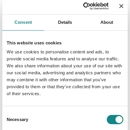
einfach unglaublich: Sie soll Alex Yorks Neue
sein. Obwohl sie schon immer vom Glamour
der Prominenten fasziniert war, ist es nicht
Consent
Details
About
halb so toll, im Fokus der Reporter und
Paparazzi zu stehen. Es führt sogar dazu, dass
ihr Chef die Nase voll hat und ihr kündigt. Den
This website uses cookies
berühmten Schauspieler um eine öffentliche
We use cookies to personalise content and ads, to
Richtigstellung zu bitten, scheint die einzige
provide social media features and to analyse our traffic.
Chance zu sein, ihren Job
We also share information about your use of our site with
zurückzubekommen. Also macht sie sich auf
our social media, advertising and analytics partners who
den Weg nach Beverly Hills und verschafft
may combine it with other information that you’ve
provided to them or that they’ve collected from your use
sich sogar Zutritt zum Grundstück des Stars.
of their services.
Dort stolpert sie dann aber über einen jungen
Mann, der so gar nicht in die Glitzerwelt der
Reichen und Schönen zu passen scheint.
Consent
Necessary
Selection