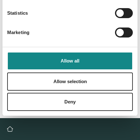
PDF
Statistics
Marketing
Back to overview
Allow all
Allow selection
Deny