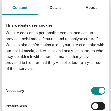
nicht mehr. Es tut mir leid Kathi, aber ich
Consent
Details
About
werde dich verlassen. Kathi Angst, Wut und
Vorfreude ringen um die Vorherrschaft, wenn
This website uses cookies
es um deine Rückkehr geht, Gabriel, aber was
du Josh angetan hast, kann ich dir nicht
We use cookies to personalise content and ads, to
verzeihen. Du glaubst, du könntest mich
provide social media features and to analyse our traffic.
besitzen, doch das kannst du nicht. Niemals!
We also share information about your use of our site with
our social media, advertising and analytics partners who
Gabriel Oh Joshua, mein Freund, ich habe nur
may combine it with other information that you’ve
die Bombe entzündet, die du selbst vor
provided to them or that they’ve collected from your use
langer Zeit gelegt hast. Und du, Katharina, du
of their services.
hast ja keine Ahnung, was ich alles kann
Consent
Necessary
Selection
Preferences
Information