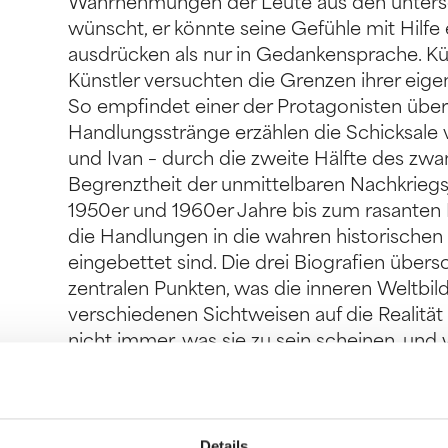
Wahrnehmungen der Leute aus den untersc
wünscht, er könnte seine Gefühle mit Hilf
ausdrücken als nur in Gedankensprache. Kün
Künstler versuchten die Grenzen ihrer eige
So empfindet einer der Protagonisten über s
Handlungsstränge erzählen die Schicksale v
und Ivan – durch die zweite Hälfte des zwa
Begrenztheit der unmittelbaren Nachkriegs
1950er und 1960er Jahre bis zum rasanten 
die Handlungen in die wahren historische
eingebettet sind. Die drei Biografien über
zentralen Punkten, was die inneren Weltbil
verschiedenen Sichtweisen auf die Realität 
nicht immer, was sie zu sein scheinen, und
Wahrheit. Mit verschiedenen Perspektiven 
dieser Roman in seinem Geist vorrangig vo
Wahrnehmung, sexuellem Erwachen, emoti
des Todes. Wie bewahren wir die erinner
Details