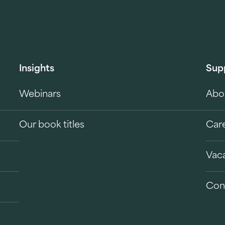
Insights
Sup
Webinars
Abo
Our book titles
Car
Vac
Con