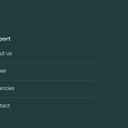
port
ut us
eer
ancies
tact