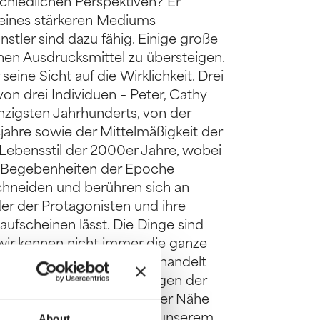
hiedlichen Perspektiven? Er
e eines stärkeren Mediums
stler sind dazu fähig. Einige große
nen Ausdrucksmittel zu übersteigen.
eine Sicht auf die Wirklichkeit. Drei
on drei Individuen – Peter, Cathy
nzigsten Jahrhunderts, von der
jahre sowie der Mittelmäßigkeit der
Lebensstil der 2000er Jahre, wobei
n Begebenheiten der Epoche
schneiden und berühren sich an
der der Protagonisten und ihre
aufscheinen lässt. Die Dinge sind
 wir kennen nicht immer die ganze
und Zeitebenen spielend, handelt
n potenziellen Fehlleistungen der
onaler Ausbeutung und der Nähe
ungswürdigen Momente in unserem
About