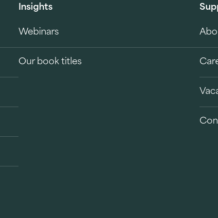
Insights
Sup
Webinars
Abo
Our book titles
Car
Vac
Con