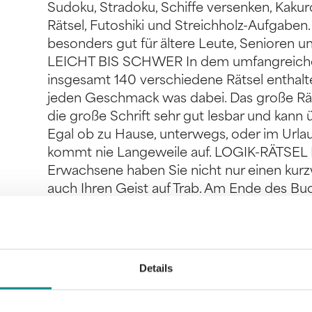
Sudoku, Stradoku, Schiffe versenken, Kakuro
Rätsel, Futoshiki und Streichholz-Aufgaben.
besonders gut für ältere Leute, Senioren u
LEICHT BIS SCHWER In dem umfangreichen
insgesamt 140 verschiedene Rätsel enthalten
jeden Geschmack was dabei. Das große Rät
die große Schrift sehr gut lesbar und kan
Egal ob zu Hause, unterwegs, oder im Url
kommt nie Langeweile auf. LOGIK-RÄTSEL 
Erwachsene haben Sie nicht nur einen kurzw
auch Ihren Geist auf Trab. Am Ende des Buc
passenden Lösungen. BESONDERS FÜR S
Ihre Konzentration und Gedächtnis - so bleib
Rätselbuch eignet sich auch ideal als Ges
Rätselspaß für alle Freunde des Denksports
Details