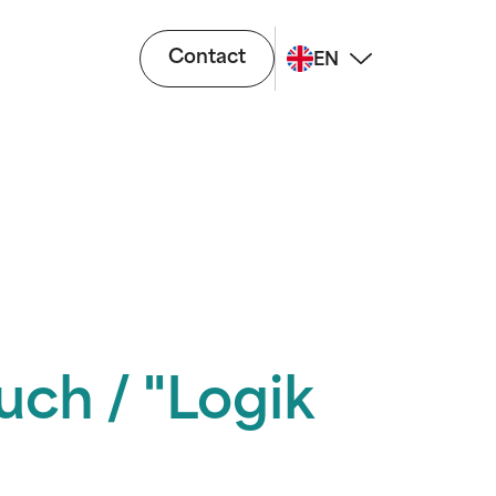
Contact
EN
uch / "Logik