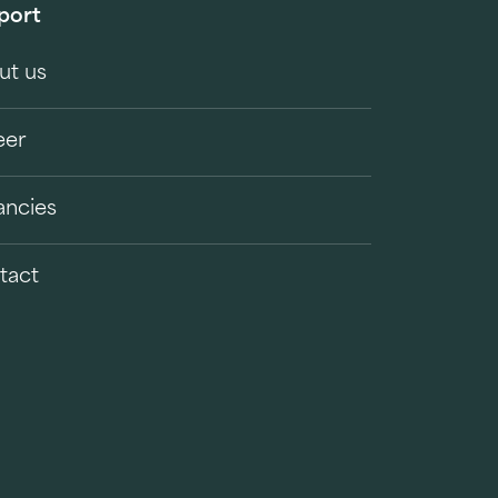
port
ut us
eer
ancies
tact