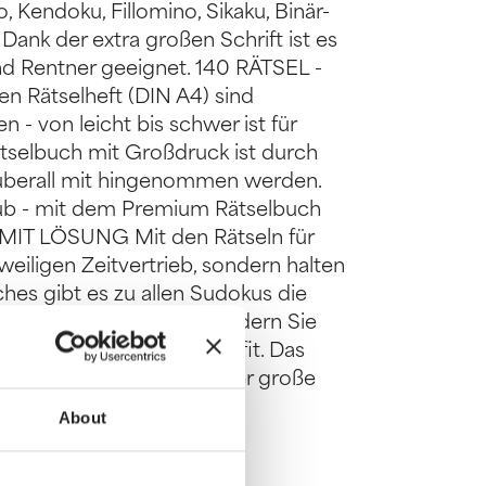
, Kendoku, Fillomino, Sikaku, Binär-
 Dank der extra großen Schrift ist es
nd Rentner geeignet. 140 RÄTSEL -
 Rätselheft (DIN A4) sind
 - von leicht bis schwer ist für
selbuch mit Großdruck ist durch
n überall mit hingenommen werden.
aub - mit dem Premium Rätselbuch
MIT LÖSUNG Mit den Rätseln für
eiligen Zeitvertrieb, sondern halten
hes gibt es zu allen Sudokus die
ENIOREN GEEIGNET Fördern Sie
en so bis ins hohe Alter fit. Das
chenk für Oma und Opa. Der große
.
About