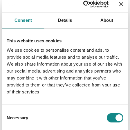
und plötzlich kann sie fliegen, denn sie gehört
zum Clan der Lufthexen. Außerdem lernt
June den Mädchenschwarm Sky kennen, der
Consent
Details
About
hinter jedem Rock her ist und auch bei June
versucht zu landen. Sowie seinen
schüchternen Zwillingsbruder Sam, der
This website uses cookies
denkt, dass er gegen seinen Bruder keine
We use cookies to personalise content and ads, to
Chance hat, June für sich zu gewinnen. So
provide social media features and to analyse our traffic.
steht June auf einmal nicht nur zwischen
We also share information about your use of our site with
zwei Männern, muss lernen das Fliegen unter
our social media, advertising and analytics partners who
Kontrolle zu bekommen, bevor jemand
may combine it with other information that you’ve
entdeckt, was sie ist, sondern gerät auch in
provided to them or that they’ve collected from your use
einen Krieg zwischen magischen Wesen von
of their services.
denen sie bis vor kurzem noch nicht mal
wusste, dass sie existieren.
Consent
Necessary
Selection