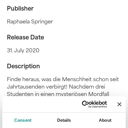
Publisher
Raphaela Springer
Release Date
31. July 2020
Description
Finde heraus, was die Menschheit schon seit
Jahrtausenden verbirgt! Nachdem drei
Studenten in einen mysteriösen Mordfall
verwickelt werden, stellen sie schon bald fest,
dass herkömmliche
Untersuchungsmethoden sie nicht
Consent
Details
About
weiterbringen. Wenn sie diesen Fall lösen