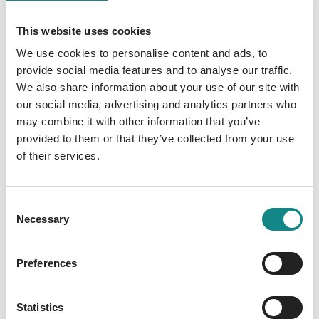
wollen, dürfen sie sich dem Übernatürlichen
nicht verschließen. Plötzlich werden sie mit
This website uses cookies
Gestalten der sumerischen Mythologie
We use cookies to personalise content and ads, to
konfrontiert und müssen ihrem Schicksal
provide social media features and to analyse our traffic.
folgen, welches sie immer weiter in die
We also share information about your use of our site with
magische Welt von Göttern und Dämonen
our social media, advertising and analytics partners who
zieht!
may combine it with other information that you’ve
provided to them or that they’ve collected from your use
of their services.
Consent
Necessary
Selection
Information
PDF
Preferences
Statistics