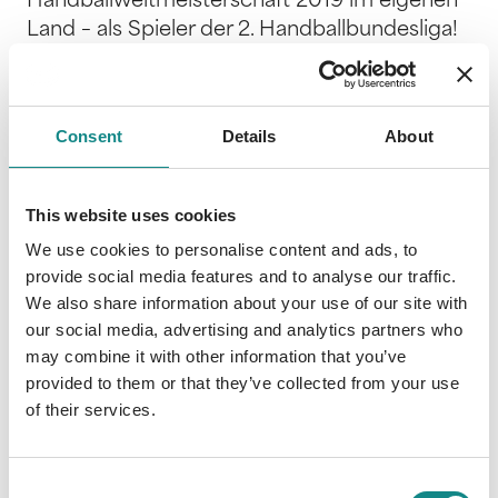
Handballweltmeisterschaft 2019 im eigenen
Land – als Spieler der 2. Handballbundesliga!
Es beginnt eine Geschichte, die geprägt ist
von Freude, Herausforderung, Kritik, Druck,
Durchsetzungskraft und Teamgeist auf
Consent
Details
About
höchstem Niveau. Auf dem Höhepunkt seiner
Karriere erleidet er eine schwere
Knieverletzung. Statt sie als Tiefpunkt zu
This website uses cookies
sehen, gewinnt er neue Erfahrungen, die er in
We use cookies to personalise content and ads, to
diesem Buch reflektiert. Martin Strobel gibt
provide social media features and to analyse our traffic.
Einblick in sein Leben als Handballprofi. Er
We also share information about your use of our site with
berichtet von den Anfängen seiner Karriere
our social media, advertising and analytics partners who
und beschreibt den Leistungssport als Welt
may combine it with other information that you’ve
der Extreme, in der immer alles möglich ist.
provided to them or that they’ve collected from your use
Martin Strobel zählt aber nicht nur Highlights
of their services.
auf. Er berichtet auch von Niederlagen und
Tiefschlägen – und davon, wie ein echter
Consent
Teamplayer aus solchen Situationen lernt und