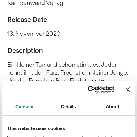
Kampenwand Verlag
Release Date
13. November 2020
Description
Ein kleiner Ton und schon stinkt es. Jeder
kennt ihn, den Furz. Fred ist ein kleiner Junge,
der das Forschen liebt. Findet er etwas
interessant, geht er der Sache auf den Grund.
Ganz egal, was die anderen Kinder davon
halten. So wird Fred eines Tages zum ersten
Consent
Details
About
Furzforscher der Welt. Warum klingt er,
warum stinkt er und wie lange braucht ein
This website uses cookies
Furz, bis er verfliegt? Eine Katze und drei
Mäuse unterstützen Fred tatkräftig bei seinen