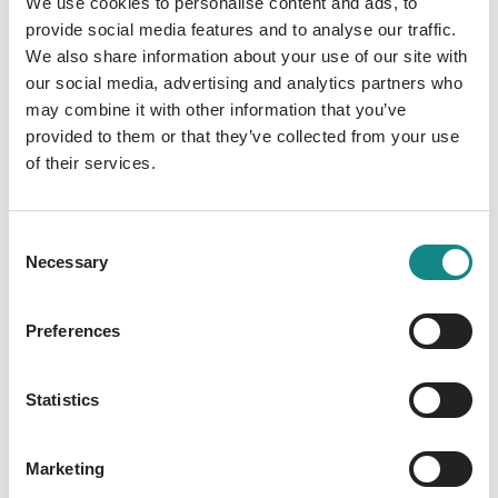
We use cookies to personalise content and ads, to
Experimenten.
provide social media features and to analyse our traffic.
We also share information about your use of our site with
our social media, advertising and analytics partners who
may combine it with other information that you’ve
provided to them or that they’ve collected from your use
of their services.
Information
PDF
Consent
Necessary
Selection
Preferences
Statistics
Back to overview
Marketing