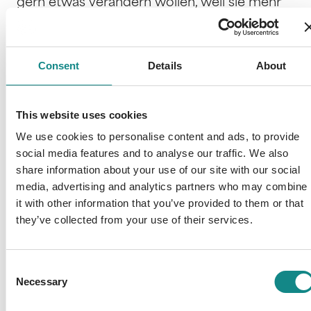
gern etwas verändern wollen, weil sie mehr
vom Leben erwarten. Dieses Buch ist ein
Lektions-Tagebuch. Hier kannst du die
Lektionen aus dem "Buch deines Lebens –
Consent
Details
About
Umbruch" Schritt für Schritt durchgehen und
damit dein eigenes Leben in die Hand
nehmen. Denn du hast es verdient, glücklich
This website uses cookies
zu sein!
We use cookies to personalise content and ads, to provide
social media features and to analyse our traffic. We also
share information about your use of our site with our social
media, advertising and analytics partners who may combine
it with other information that you’ve provided to them or that
they’ve collected from your use of their services.
Information
PDF
Consent
Necessary
Selection