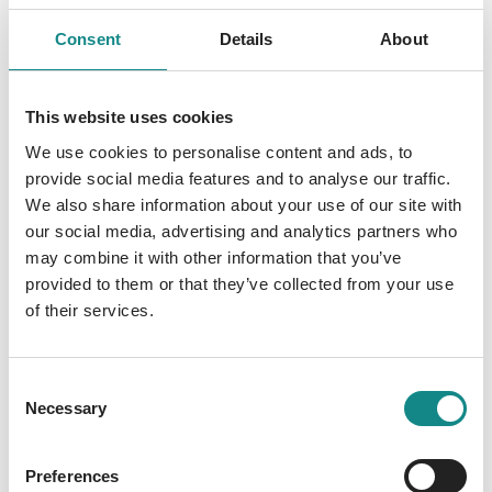
Problem – solange sie die Wohnung nicht
Consent
Details
About
verlassen muss. Doch dann trifft sie inmitten
tausender unbekannter Gesichter auf Franzi,
die ihr hilft, mit der Wahrnehmungsstörung
This website uses cookies
umzugehen, und schnell zu ihrer besten
We use cookies to personalise content and ads, to
Freundin wird. Nach einem Streit flieht Caro
provide social media features and to analyse our traffic.
zu ihren Eltern und eine albtraumhafte Suche
We also share information about your use of our site with
beginnt. Wer ist die Frau, die sich als ihre
our social media, advertising and analytics partners who
beste Freundin ausgibt? Auf sich allein
may combine it with other information that you’ve
gestellt sucht Caro nach der Wahrheit und
provided to them or that they’ve collected from your use
stößt auf die alles entscheidende Frage: Was
of their services.
will Franzi wirklich von ihr?
Consent
Necessary
Selection
Preferences
Information