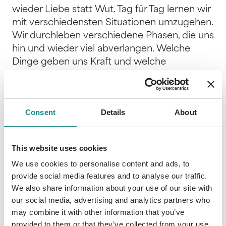
wieder Liebe statt Wut. Tag für Tag lernen wir
mit verschiedensten Situationen umzugehen.
Wir durchleben verschiedene Phasen, die uns
hin und wieder viel abverlangen. Welche
Dinge geben uns Kraft und welche
Situationen kosten uns Mut und Energie? Der
Ausgleich ist das was zählt. Immer wieder
begleiten wir in unserer täglichen Arbeit,
Consent
Details
About
Kinder die mit ihrer Impulskontrolle zu
kämpfen haben. Mal gelingt es gut, mal
weniger. Das ist auch völlig in Ordnung und
This website uses cookies
jede Phase während der kindlichen
We use cookies to personalise content and ads, to
Entwicklung hat ihre Berechtigung. Hin und
provide social media features and to analyse our traffic.
wieder kommt es aufgrund äußerer
We also share information about your use of our site with
Umstände jedoch dazu, dass Kinder über
our social media, advertising and analytics partners who
einen längeren Zeitraum hinweg Probleme
may combine it with other information that you’ve
haben, ihre Impulse weitgehend kontrollieren
provided to them or that they’ve collected from your use