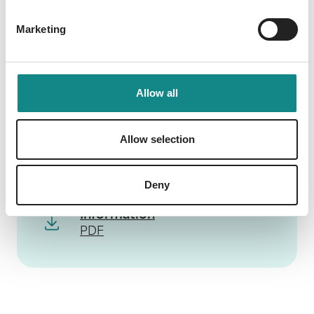
Schreiben mit der Autorin motivieren (der
Link zu den Mondbriefen befindet sich im
Marketing
Buch) Das perfekte Geschenk für alle
Mondliebhaber, Suchenden und
Schreibenden. - DIN A5 - 296 Seiten - 80 g
Allow all
Papier (FSC), cremefarben - dot grid
(gepunktet)
Allow selection
Deny
Information
PDF