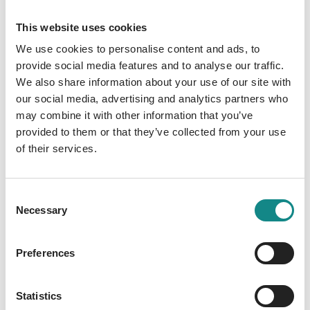
Schreiben heilsam ist und leitet zu einem
einfachen Schreibritual an. Auf diese Weise
This website uses cookies
können wir unser persönliches Wachstum
We use cookies to personalise content and ads, to
und unsere Kreativität fördern, zu mehr
provide social media features and to analyse our traffic.
Gleichgewicht finden und Schritt für Schritt
We also share information about your use of our site with
Erfüllung in all unsere Lebensbereiche
our social media, advertising and analytics partners who
bringen. - Notizbuch mit inspirierendem
may combine it with other information that you’ve
provided to them or that they’ve collected from your use
Wissen in Form eines kleinen Ratgebers rund
of their services.
um den Mond und die Heilkraft des
Schreibens - Edles Leinen-Hardcover mit
zwei Lesebändchen - Über 200 Seiten Raum
Consent
für dein Schreibritual (dot grid) -
Necessary
Selection
Wunderschöne Illustrationen von Mond und
Universum von Studio Zo aus Edinburgh -
Preferences
Inklusive gratis Mondkalender (der Link zum
Download befindet sich im Buch) - Einladung
zu den „Mondbriefen“, die zum gemeinsamen
Statistics