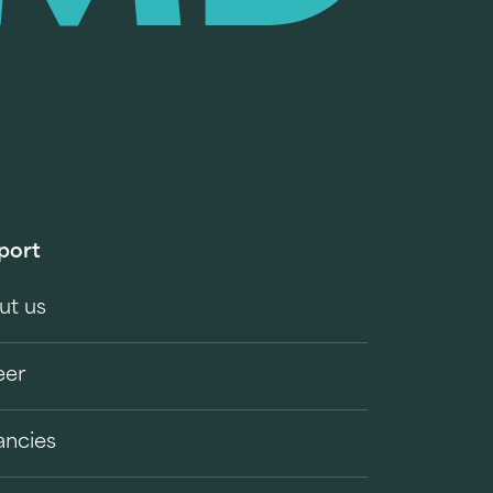
port
ut us
eer
ancies