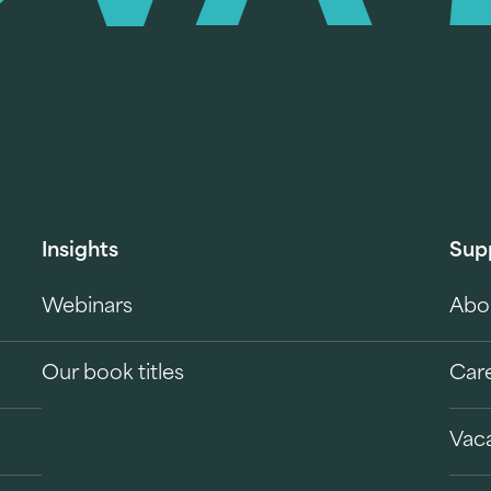
Insights
Sup
Webinars
Abo
Our book titles
Car
Vac