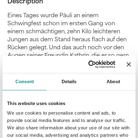
Description
Eines Tages wurde Päuli an einem
Schwingfest schon im ersten Gang von
einem schmächtigen, zehn Kilo leichteren
Jungen aus dem Stand heraus flach auf den
Rücken gelegt. Und das auch noch vor den
Augen seiner Freundin Kathrin, die er so gern
beeindruckt hätte. Päuli fühlte sich zutiefst
gedemütigt und fluchte stumm vor sich hin.
Da näherte sich ihm ein bärtiger Riese,
Consent
Details
About
dessen beste Jahre in grauer Vergangenheit
zu liegen schienen. «?Du packst es falsch
This website uses cookies
an?», sagte der Unbekannte mit tiefer
Stimme. «?Lass mich in Ruhe!?» fauchte ihn
We use cookies to personalise content and ads, to
Päuli an. Doch der Mann liess nicht locker und
provide social media features and to analyse our traffic.
We also share information about your use of our site with
folgte ihm bis zur Tür des Umkleideraums. «?
our social media, advertising and analytics partners who
Wenn du willst, kann ich dir helfen, sagte er.