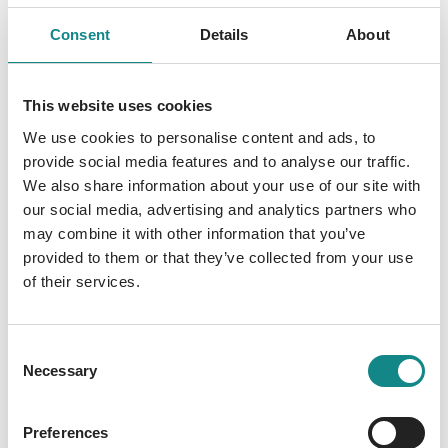
Feind? Was hat es mit den grässlichen
Affenkreaturen auf sich, die schon bald hinter
Consent
Details
About
ihnen her sind? Und weshalb sieht die Welt,
die sich jenseits der verdreckten Fenster
This website uses cookies
erstreckt, so verstörend aus? Das Puzzle
We use cookies to personalise content and ads, to
setzt sich nur langsam zusammen, während
provide social media features and to analyse our traffic.
nach und nach die Erinnerungen
We also share information about your use of our site with
zurückkehren. Bald wird ihnen klar, dass die
our social media, advertising and analytics partners who
Antworten auf sämtliche Fragen noch
may combine it with other information that you’ve
schrecklicher sind, als sie befürchtet hatten.
provided to them or that they’ve collected from your use
Der grausame Überlebenskampf hat längst
of their services.
begonnen, und er wird sie alle verändern.
Consent
Necessary
Selection
Preferences
Information