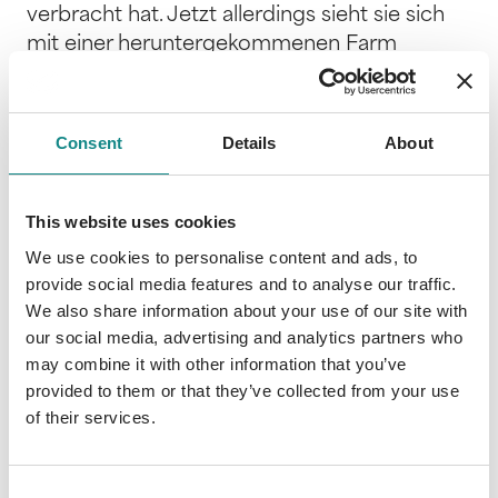
verbracht hat. Jetzt allerdings sieht sie sich
mit einer heruntergekommenen Farm
konfrontiert und der scheinbar unlösbaren
Aufgabe, diese wieder instand zu setzen, um
sie anschließend zu verkaufen. Zum Glück ist
Consent
Details
About
der Pferdezüchter James Carter bereit, ihr
unter die Arme zu greifen. Sie fühlt sich sofort
zu dem wortkargen, aber höllisch attraktiven
This website uses cookies
Mann hingezogen, und auch er lässt nichts
We use cookies to personalise content and ads, to
unversucht, um ihr näherzukommen. Nach
provide social media features and to analyse our traffic.
einer gemeinsamen Nacht und einigen
We also share information about your use of our site with
Turbulenzen ist James klar, dass er diese Frau
our social media, advertising and analytics partners who
heiraten wird. Jetzt muss er nur noch Taylor
may combine it with other information that you’ve
provided to them or that they’ve collected from your use
von dieser Idee überzeugen. Doch das ist
of their services.
alles andere als einfach, denn die denkt gar
nicht ans Heiraten und ist gerade
dahintergekommen, dass sie sich bereits
Consent